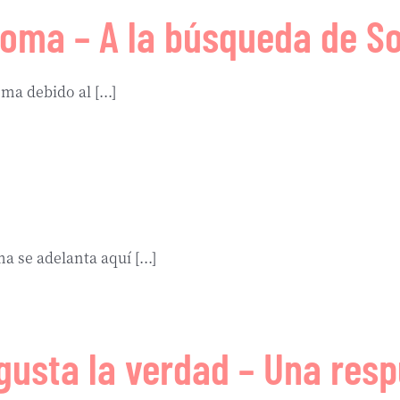
doma – A la búsqueda de 
a debido al [...]
 se adelanta aquí [...]
 gusta la verdad – Una resp