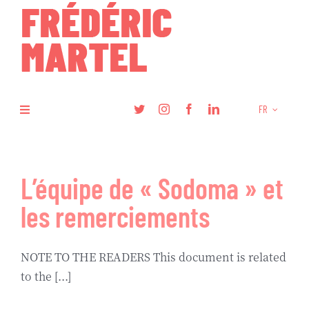
Skip
to
content
FR
Toggle
Navigation
Livres
L’équipe de « Sodoma » et
Recherche
les remerciements
Articles
NOTE TO THE READERS This document is related
to the [...]
Podcasts