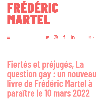
Skip
to
content
FR
Toggle
Navigation
Livres
Fiertés et préjugés, La
Recherche
question gay : un nouveau
Articles
livre de Frédéric Martel à
paraître le 10 mars 2022
Podcasts