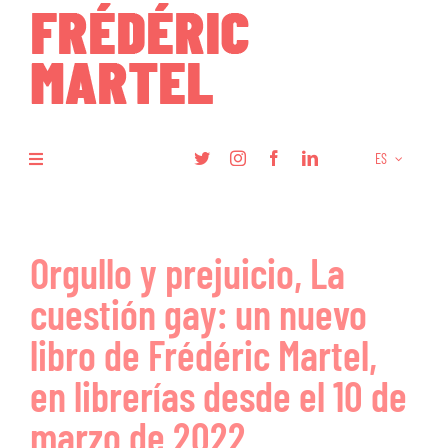
Skip
to
content
ES
Toggle
Navigation
Libros
Orgullo y prejuicio, La
Investigación
cuestión gay: un nuevo
Artículos
libro de Frédéric Martel,
en librerías desde el 10 de
Podcasts
marzo de 2022