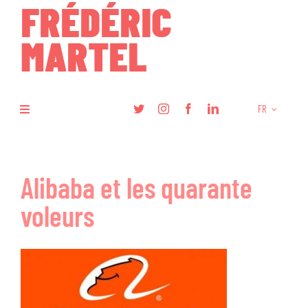
Skip
to
content
FR
Toggle
Navigation
Livres
Alibaba et les quarante
Recherche
voleurs
Articles
Podcasts